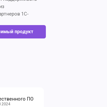
из
ртнеров 1С-
симый продукт
ественного ПО
3.2024