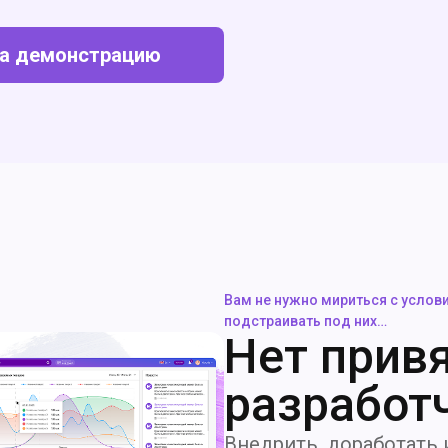
на демонстрацию
Вам не нужно мириться с услов
подстраивать под них…
Нет привя
разработ
Внедрить, доработать