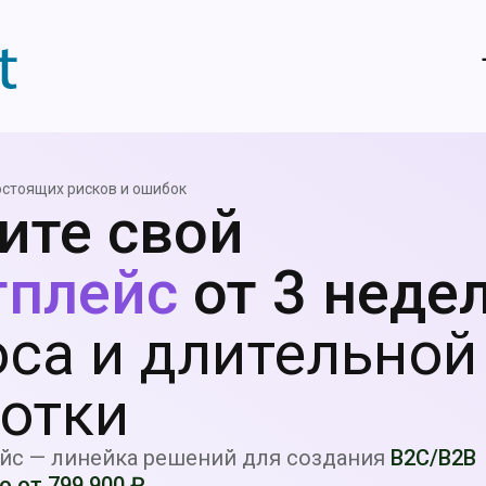
остоящих рисков и ошибок
ите свой
тплейс
от 3 неде
оса и длительной
отки
ейс — линейка решений для создания
B2C/B2B
о от 799 900 ₽.