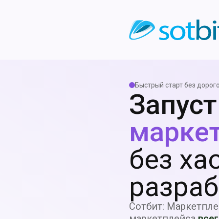
Быстрый старт без дорог
Запуст
марке
без ха
разраб
Сотбит: Маркетпл
маркетплейса
всег