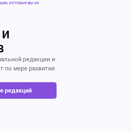
кции, которые вы не
 и
в
альной редакции и
т по мере развития
ие редакций