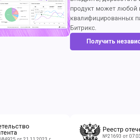
продукт может любой 
квалифицированных па
Битрикс.
Получить незави
етельство
Реестр отеч
тента
№21693 от 07.0
4925 от 21.11.2023 г.