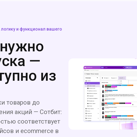
 логику и функционал вашего
 нужно
уска —
тупно из
ки товаров до
ния акций — Сотбит:
стью соответствует
йсов и ecommerce в