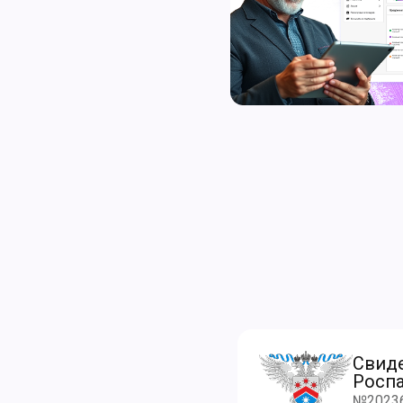
Свид
Роспа
№202368