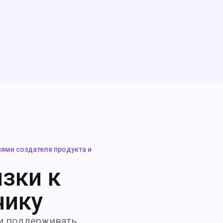
иями создателя продукта и
зки к
чику
 и поддерживать